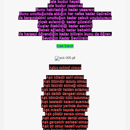
işte budur hayat!
işte budur yaşamak
Bunu hatırladığın kadar yaşarsın
Bunu unuttuğunda aldığın her nefes kadar üşürsün
Ve karşındakini unuttuğun kadar çabuk unutulursun
çiçek sulandığı kadar güzeldir
Kuşlar ötebildiği kadar sevimli
Bebek ağladığı kadar bebektir
Ve herşeyi öğrendiğin kadar bilirsin bunu da öğren,
Sevdiğin Kadar Sevilirsin
Can Yücel
Aşkın sahtesi olmaz
Aşk köledir esiri olmaz
Aşk ölümdür tabutu olmaz
Aşk fakirdir ekmeği olmaz
Aşk beterdir halden anlamaz
Aşk delidir dengesi olmaz
Aşk kömürdür külü bulunmaz
Aşk bestedir kalemi susmaz
Aşk oynaktır yerinde durmaz
Aşk misafir kapıda durmaz
Aşk çöldür serabı olmaz
Aşk ummandır denizi olmaz
Aşk gerçektir sahtesi olmaz
Aşk bir oktur hedefi vurmaz
Aşk ömürdür sefası olmaz