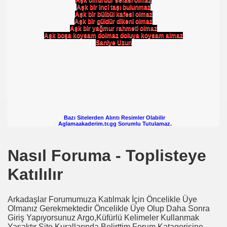
Aşk bir inci taşı bulunmaz
Aşk bir bülbül kafesi olmaz
Aşk bir güldür dikeni olmaz
Aşk bir yağmur rahmeti olmaz
Aşk boşa koysam dolmaz doluya koysam almaz
Saniye Uzun
Bazı Sitelerden Alıntı Resimler Olabilir
Aglamaakaderim.tr.gg Sorumlu Tutulamaz.
Nasıl Foruma - Toplisteye
Katılılır
Arkadaşlar Forumumuza Katılmak İçin Öncelikle Üye
Olmanız Gerekmektedir Öncelikle Üye Olup Daha Sonra
Giriş Yapıyorsunuz Argo,Küfürlü Kelimeler Kullanmak
Yasaktır Site Kurallarında Belirttim Forum Katagorisine