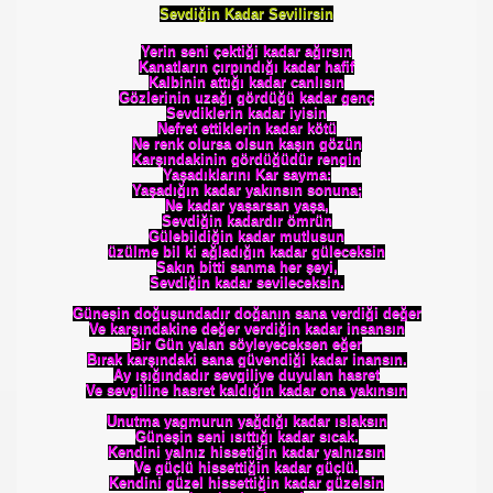
Sevdiğin Kadar Sevilirsin
Yerin seni çektiği kadar ağırsın
Kanatların çırpındığı kadar hafif
Kalbinin attığı kadar canlısın
Gözlerinin uzağı gördüğü kadar genç
Sevdiklerin kadar iyisin
Nefret ettiklerin kadar kötü
Ne renk olursa olsun kaşın gözün
Karşındakinin gördüğüdür rengin
Yaşadıklarını Kar sayma:
Yaşadığın kadar yakınsın sonuna;
Ne kadar yaşarsan yaşa,
Sevdiğin kadardır ömrün
Gülebildiğin kadar mutlusun
üzülme bil ki ağladığın kadar güleceksin
Sakın bitti sanma her şeyi,
Sevdiğin kadar sevileceksin.
Güneşin doğuşundadır doğanın sana verdiği değer
Ve karşındakine değer verdiğin kadar insansın
Bir Gün yalan söyleyeceksen eğer
Bırak karşındaki sana güvendiği kadar inansın.
Ay ışığındadır sevgiliye duyulan hasret
Ve sevgiline hasret kaldığın kadar ona yakınsın
Unutma yagmurun yağdığı kadar ıslaksın
Güneşin seni ısıttığı kadar sıcak.
Kendini yalnız hissetiğin kadar yalnızsın
Ve güçlü hissettiğin kadar güçlü.
Kendini güzel hissettiğin kadar güzelsin