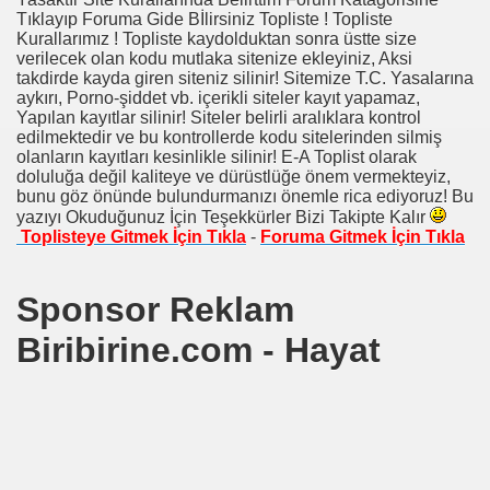
Tıklayıp Foruma Gide Bİlirsiniz Topliste ! Topliste
Kurallarımız ! Topliste kaydolduktan sonra üstte size
verilecek olan kodu mutlaka sitenize ekleyiniz, Aksi
takdirde kayda giren siteniz silinir! Sitemize T.C. Yasalarına
aykırı, Porno-şiddet vb. içerikli siteler kayıt yapamaz,
Yapılan kayıtlar silinir! Siteler belirli aralıklara kontrol
edilmektedir ve bu kontrollerde kodu sitelerinden silmiş
olanların kayıtları kesinlikle silinir! E-A Toplist olarak
doluluğa değil kaliteye ve dürüstlüğe önem vermekteyiz,
bunu göz önünde bulundurmanızı önemle rica ediyoruz! Bu
yazıyı Okuduğunuz İçin Teşekkürler Bizi Takipte Kalır
Toplisteye Gitmek İçin Tıkla
-
Foruma Gitmek İçin Tıkla
Sponsor Reklam
Biribirine.com - Hayat