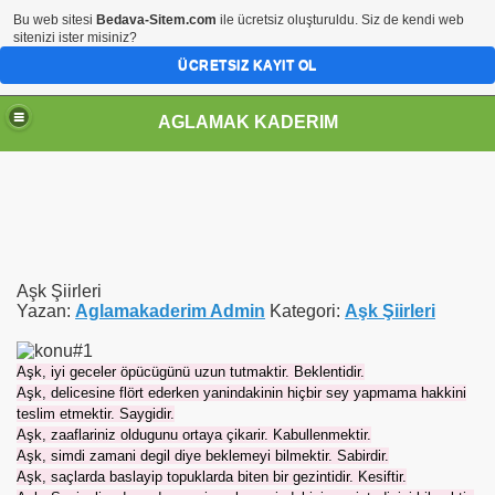
Bu web sitesi
Bedava-Sitem.com
ile ücretsiz oluşturuldu. Siz de kendi web
sitenizi ister misiniz?
ÜCRETSIZ KAYIT OL
" />
AGLAMAK KADERIM
Aşk Şiirleri
Yazan:
Aglamakaderim Admin
Kategori:
Aşk Şiirleri
Aşk, iyi geceler öpücügünü uzun tutmaktir. Beklentidir.
Aşk, delicesine flört ederken yanindakinin hiçbir sey yapmama hakkini
teslim etmektir. Saygidir.
Aşk, zaaflariniz oldugunu ortaya çikarir. Kabullenmektir.
Aşk, simdi zamani degil diye beklemeyi bilmektir. Sabirdir.
Aşk, saçlarda baslayip topuklarda biten bir gezintidir. Kesiftir.