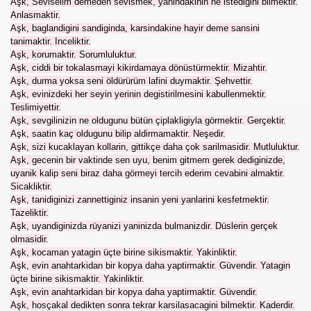
Aşk, Seviselim demeden sevismek, yanindakinin ne istedigini bilmektir.
Anlasmaktir.
Aşk, baglandigini sandiginda, karsindakine hayir deme sansini
tanimaktir. Inceliktir.
Aşk, korumaktir. Sorumluluktur.
Aşk, ciddi bir tokalasmayi kikirdamaya dönüstürmektir. Mizahtir.
Aşk, durma yoksa seni öldürürüm lafini duymaktir. Şehvettir.
Aşk, evinizdeki her seyin yerinin degistirilmesini kabullenmektir.
Teslimiyettir.
Aşk, sevgilinizin ne oldugunu bütün çiplakligiyla görmektir. Gerçektir.
Aşk, saatin kaç oldugunu bilip aldirmamaktir. Neşedir.
Aşk, sizi kucaklayan kollarin, gittikçe daha çok sarilmasidir. Mutluluktur.
Aşk, gecenin bir vaktinde sen uyu, benim gitmem gerek dediginizde,
uyanik kalip seni biraz daha görmeyi tercih ederim cevabini almaktir.
Sicakliktir.
Aşk, tanidiginizi zannettiginiz insanin yeni yanlarini kesfetmektir.
Tazeliktir.
Aşk, uyandiginizda rüyanizi yaninizda bulmanizdir. Düslerin gerçek
olmasidir.
Aşk, kocaman yatagin üçte birine sikismaktir. Yakinliktir.
Aşk, evin anahtarkidan bir kopya daha yaptirmaktir. Güvendir. Yatagin
üçte birine sikismaktir. Yakinliktir.
Aşk, evin anahtarkidan bir kopya daha yaptirmaktir. Güvendir.
Aşk, hosçakal dedikten sonra tekrar karsilasacagini bilmektir. Kaderdir.