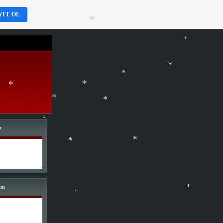
*
*
*
YIT OL
*
*
*
*
*
*
*
*
*
m
*
*
*
nın
*
*