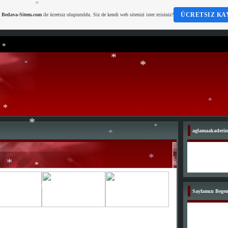
ÜCRETSIZ KA
i
Bedava-Sitem.com
ile ücretsiz oluşturuldu. Siz de kendi web sitenizi ister misiniz?
*
*
*
*
*
*
*
aglamaakaderi
*
*
*
*
*
*
Sayfamızı Bege
*