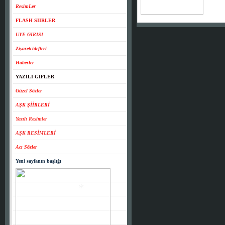
*
ResimLer
FLASH SIIRLER
UYE GIRISI
Ziyaretcidefteri
Haberler
YAZILI GIFLER
Güzel Sözler
AŞK ŞİİRLERİ
Yazılı Resimler
AŞK RESİMLERİ
Acı Sözler
Yeni sayfanın başlığı
*