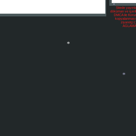
Sitede yayınl
döküman ve içerik
*
DMCA ile Korun
kopyalanması
ziyaretçi 
AGLAMA
*
*