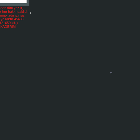
anan tüm yazılı,
 her hakkı saklıdır
maktadır izinsiz
 yasaktır 45408
(121650 klik)
*
KADERİM
*