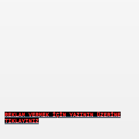
sh Şiir
REKLAM VERMEK İÇİN YAZININ ÜZERİNE
TIKLAYINIZ